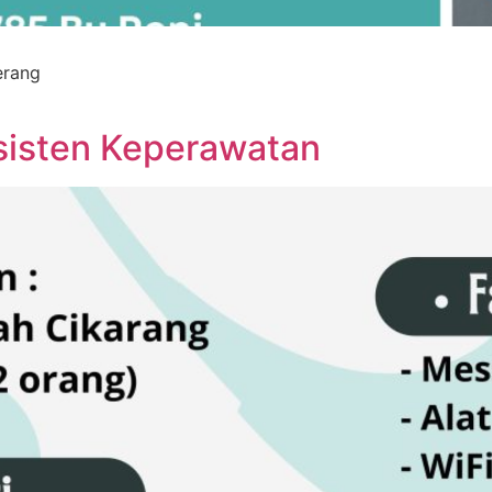
erang
sisten Keperawatan​