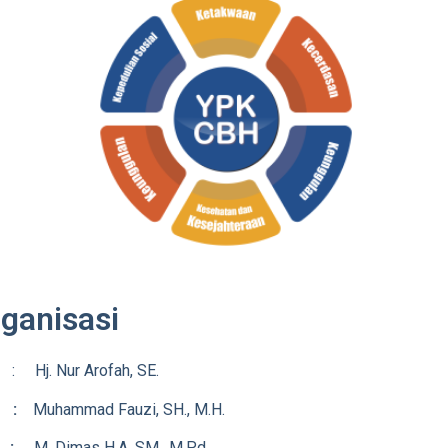
rganisasi
an
: Hj. Nur Arofah, SE.
an :
Muhammad Fauzi, SH., M.H.
 :
M. Dimas H.A, SM., M.Pd.