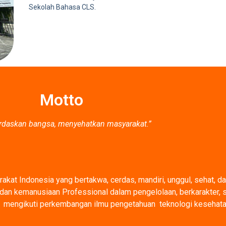
Sekolah Bahasa CLS.
Motto
daskan bangsa, menyehatkan masyarakat.”
kat Indonesia yang bertakwa, cerdas, mandiri, unggul, sehat, da
, dan kemanusiaan Professional dalam pengelolaan, berkarakter,
, mengikuti perkembangan ilmu pengetahuan teknologi kesehatan