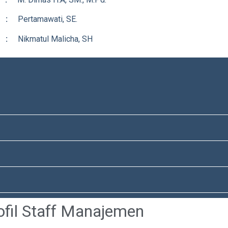
 :
Pertamawati, SE.
 :
Nikmatul Malicha, SH
ofil Staff Manajemen