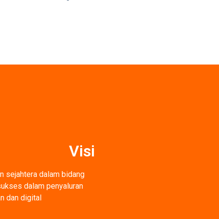
Visi
n sejahtera dalam bidang
 sukses dalam penyaluran
 dan digital